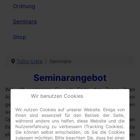
Ordnung
Seminare
Shop
ToDo-Liste
Seminare
Seminarangebot
Wie oft verlassen Sie am Ende des Tages Ihren
Wir benutzen Cookies
Arbeitsplatz in dem Wissen, nur die Hälfte von dem
geschafft zu haben, was Sie eigentlich schaffen
Wir nutzen Cookies auf unserer Website. Einige von
wollten?
ihnen sind essenziell für den Betrieb der Seite,
Optimieren Sie Ihren persönlichen Arbeitsstil und den
während andere uns helfen, diese Website und die
Ihres Teams, indem Sie unnötige Reibungsverluste
Nutzererfahrung zu verbessern (Tracking Cookies).
Sie können selbst entscheiden, ob Sie die Cookies
eliminieren, unklare Aufgabendefinitionen vermeiden
zulassen möchten. Bitte beachten Sie, dass bei einer