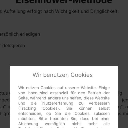
Aufteilung erfolgt nach Wichtigkeit und Dringlichkeit:
ersönlich erledigen
r delegieren
Wir benutzen Cookies
Effektivität
Wir nutzen Cookies auf unserer Website. Einige
ectus und bedeutet übersetzt Ausführung, Wirkung, Erfolg.
von ihnen sind essenziell für den Betrieb der
Seite, während andere uns helfen, diese Website
chbedeutend mit Effizienz. Im Zeitmanagement wird je
und die Nutzererfahrung zu verbessern
un" bedeutet während Effizienz heißt, "die Dinge richtig" zu
(Tracking Cookies). Sie können selbst
roße Wirkung erzielen will. Effektivität hingegen das mitt
entscheiden, ob Sie die Cookies zulassen
möchten. Bitte beachten Sie, dass bei einer
Ablehnung womöglich nicht mehr alle