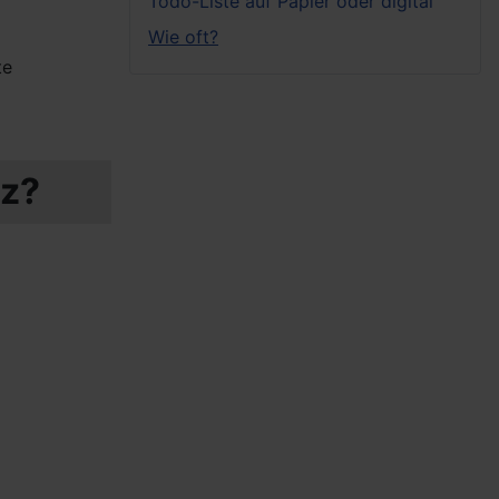
Todo-Liste auf Papier oder digital
Wie oft?
te
tz?