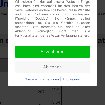
 Umfrage 2009
Wir nutzen Cookies auf unserer Website. Einige
von ihnen sind essenziell für den Betrieb der
Seite, während andere uns helfen, diese Website
mmer 2009 eine online Umfrage zum Einsatz einer Todo-Lis
und die Nutzererfahrung zu verbessern
(Tracking Cookies). Sie können selbst
entscheiden, ob Sie die Cookies zulassen
möchten. Bitte beachten Sie, dass bei einer
Ablehnung womöglich nicht mehr alle
Funktionalitäten der Seite zur Verfügung stehen.
n eine ToDo-Liste zum Einsa
Akzeptieren
Anzahl
Prozent
Ablehnen
Personen
52,61
797
Weitere Informationen
|
Impressum
%
17,62
267
%
n
15,64
237