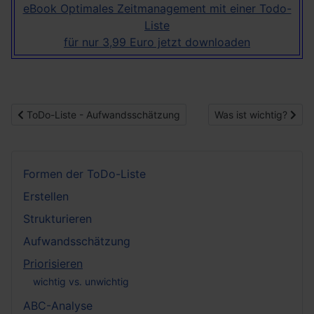
eBook Optimales Zeitmanagement mit einer Todo-
Liste
für nur 3,99 Euro jetzt downloaden
Vorheriger Beitrag: ToDo-Liste - Aufwandsschätzung
Nächster Beitrag: Was
ToDo-Liste - Aufwandsschätzung
Was ist wichtig?
Formen der ToDo-Liste
Erstellen
Strukturieren
Aufwandsschätzung
Priorisieren
wichtig vs. unwichtig
ABC-Analyse