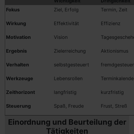
Wichtigkeit
Dringlichkeit
Fokus
Ziel, Erfolg
Termin, Zeit
Wirkung
Effektivität
Effizienz
Motivation
Vision
Tagesgescheh
Ergebnis
Zielerreichung
Aktionismus
Verhalten
selbstgesteuert
fremdgesteuer
Werkzeuge
Lebensrollen
Terminkalende
Zeithorizont
langfristig
kurzfristig
Steuerung
Spaß, Freude
Frust, Streß
Einordnung und Beurteilung der
Tätigkeiten