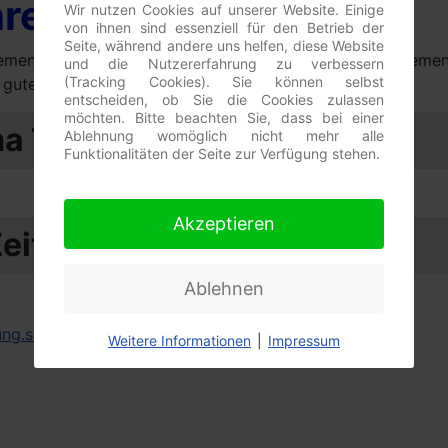
hrende Weblinks
Wir nutzen Cookies auf unserer Website. Einige
von ihnen sind essenziell für den Betrieb der
Seite, während andere uns helfen, diese Website
Themen Todo-Liste, Zeitmanagement und Selbstmanagemen
und die Nutzererfahrung zu verbessern
(Tracking Cookies). Sie können selbst
in gutes Selbst- und Zeitmanagement.
entscheiden, ob Sie die Cookies zulassen
möchten. Bitte beachten Sie, dass bei einer
a Todo-Liste
Ablehnung womöglich nicht mehr alle
Funktionalitäten der Seite zur Verfügung stehen.
Akzeptieren
Zeitmanagement
Ablehnen
nung.shtml
Weitere Informationen
|
Impressum