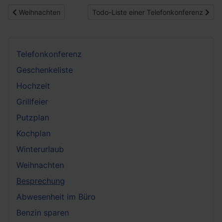
Vorheriger Beitrag: Weihnachten
Nächster Beitrag: Todo-Liste einer Tele
Weihnachten
Todo-Liste einer Telefonkonferenz
Telefonkonferenz
Geschenkeliste
Hochzeit
Grillfeier
Putzplan
Kochplan
Winterurlaub
Weihnachten
Besprechung
Abwesenheit im Büro
Benzin sparen