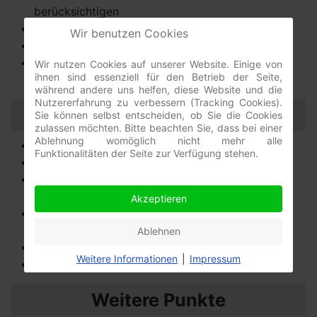
berücksichtigen
Veranstaltungsräume buchen
Wir benutzen Cookies
Hotelzimmer reservieren
Bewirtung (Essenszeiten, Pausen) organisieren
Wir nutzen Cookies auf unserer Website. Einige von
ihnen sind essenziell für den Betrieb der Seite,
während andere uns helfen, diese Website und die
Nutzererfahrung zu verbessern (Tracking Cookies).
Arbeitsmittel
Sie können selbst entscheiden, ob Sie die Cookies
zulassen möchten. Bitte beachten Sie, dass bei einer
Ablehnung womöglich nicht mehr alle
Laptop/ Beamer organisieren
Funktionalitäten der Seite zur Verfügung stehen.
Flipchart/ Pinnwand bereitstellen
Moderatorenkoffer (Stifte, Papier, Nadeln)
besorgen
Akzeptieren
Funktionstüchtigkeit Referenten-PC prüfen (ggf.
Software installieren)
Ablehnen
Mikrofonanlage checken
Weitere Informationen
|
Impressum
Telefon-/ Videokonferenz vorbereiten
Weitere Punkte