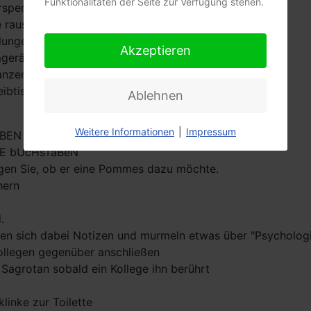
Funktionalitäten der Seite zur Verfügung stehen.
versperren jeden den Weg
 raus.
llungen: 200% verkleinern, A3 Papier, 99 Kopien
Akzeptieren
mgeräuschen
anzen
eibtisch
Ablehnen
Weitere Informationen
|
Impressum
ABEN
nE bUcHsTaBeN
agen Sie, ob er eine Pommes dazu möchte.
hern
.
hen sich dabei Notizen und murmeln etwas über "Psychologi
Kollegen gegenüber anschließen
 Sagrotan sobald ein Kollege ihn berührt
linke zur Toilette