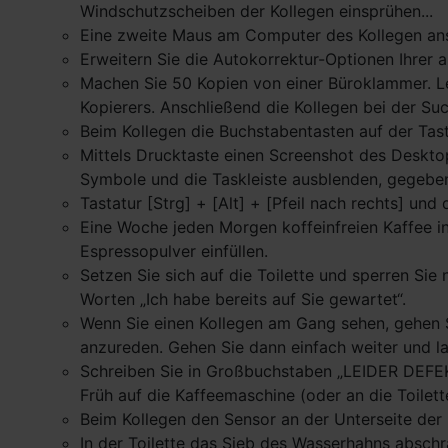
Windschutzscheiben der Kollegen einsprühen...
Eine zweite Maus am Computer des Kollegen ansc
Erweitern Sie die Autokorrektur-Optionen Ihrer 
Machen Sie 50 Kopien von einer Büroklammer. Le
Kopierers. Anschließend die Kollegen bei der S
Beim Kollegen die Buchstabentasten auf der Tas
Mittels Drucktaste einen Screenshot des Desktop
Symbole und die Taskleiste ausblenden, gegeben
Tastatur [Strg] + [Alt] + [Pfeil nach rechts] un
Eine Woche jeden Morgen koffeinfreien Kaffee i
Espressopulver einfüllen.
Setzen Sie sich auf die Toilette und sperren Sie
Worten „Ich habe bereits auf Sie gewartet“.
Wenn Sie einen Kollegen am Gang sehen, gehen Si
anzureden. Gehen Sie dann einfach weiter und la
Schreiben Sie in Großbuchstaben „LEIDER DEFEK
Früh auf die Kaffeemaschine (oder an die Toilett
Beim Kollegen den Sensor an der Unterseite der
In der Toilette das Sieb des Wasserhahns abschr