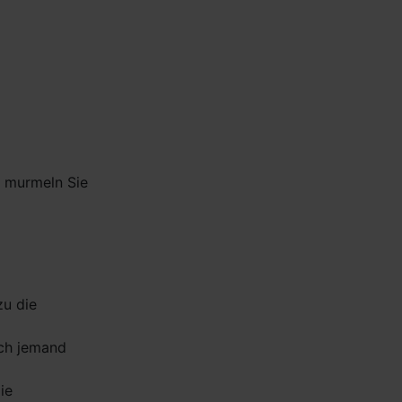
, murmeln Sie
zu die
ich jemand
ie