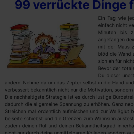
99 verrückte Dinge f
Ein Tag wie jed
einfach nicht v
Minuten bis z
angefangen dein
mit der Maus z
blöd die Wand a
sich eh für nicht
Bevor der total
Du dieser unert
ändern! Nehme darum das Zepter selbst in die Hand und
verbessert bekanntlich nicht nur die Motivation, sonder
Die nachhaltigste Strategie ist es durch lustige Bürostr
dadurch die allgemeine Spannung zu erhöhen. Ganz nebe
Streichen mal ordentlich aufmischen und zur Weißglut 
beiseite schiebst und die Grenzen zum Wahnsinn austeste
zudem deinen Ruf und deinen Bekanntheitsgrad innerha
nicht nur durch deine unmittelbaren Kollegen sondern a