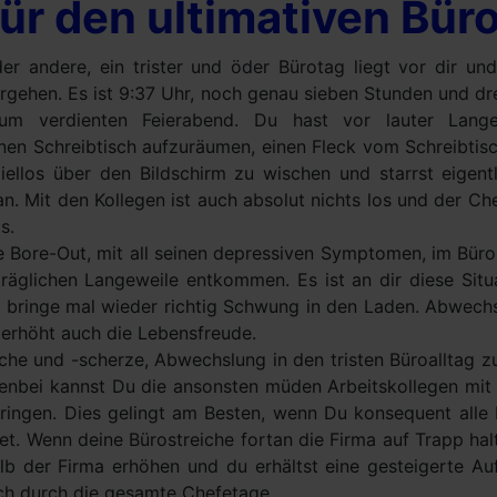
ür den ultimativen Bür
er andere, ein trister und öder Bürotag liegt vor dir und 
ergehen. Es ist 9:37 Uhr, noch genau sieben Stunden und d
um verdienten Feierabend. Du hast vor lauter Lang
en Schreibtisch aufzuräumen, einen Fleck vom Schreibtisc
iellos über den Bildschirm zu wischen und starrst eigent
n. Mit den Kollegen ist auch absolut nichts los und der Che
s.
e Bore-Out, mit all seinen depressiven Symptomen, im Büro
räglichen Langeweile entkommen. Es ist an dir diese Situa
 bringe mal wieder richtig Schwung in den Laden. Abwech
n erhöht auch die Lebensfreude.
eiche und -scherze, Abwechslung in den tristen Büroalltag 
nbei kannst Du die ansonsten müden Arbeitskollegen mit 
bringen. Dies gelingt am Besten, wenn Du konsequent alle
t. Wenn deine Bürostreiche fortan die Firma auf Trapp halt
lb der Firma erhöhen und du erhältst eine gesteigerte A
uch durch die gesamte Chefetage.