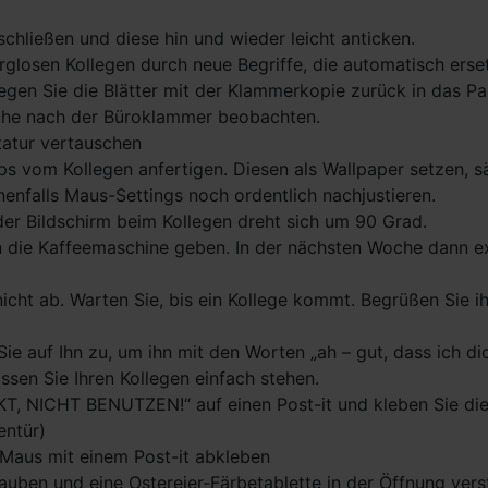
hließen und diese hin und wieder leicht anticken.
arglosen Kollegen durch neue Begriffe, die automatisch erse
gen Sie die Blätter mit der Klammerkopie zurück in das Pa
uche nach der Büroklammer beobachten.
tatur vertauschen
s vom Kollegen anfertigen. Diesen als Wallpaper setzen, s
enfalls Maus-Settings noch ordentlich nachjustieren.
d der Bildschirm beim Kollegen dreht sich um 90 Grad.
n die Kaffeemaschine geben. In der nächsten Woche dann e
 nicht ab. Warten Sie, bis ein Kollege kommt. Begrüßen Sie i
e auf Ihn zu, um ihn mit den Worten „ah – gut, dass ich di
ssen Sie Ihren Kollegen einfach stehen.
T, NICHT BENUTZEN!“ auf einen Post-it und kleben Sie die
entür)
 Maus mit einem Post-it abkleben
auben und eine Ostereier-Färbetablette in der Öffnung vers