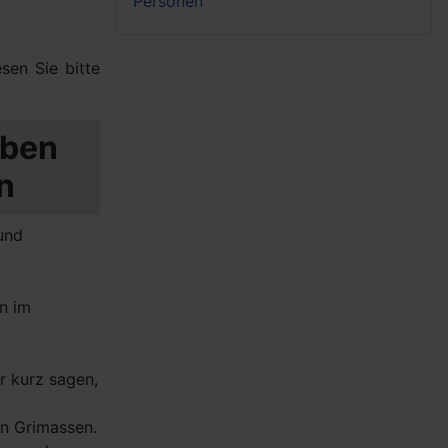
Personen
sen Sie bitte
iben
n
und
en im
r kurz sagen,
en Grimassen.