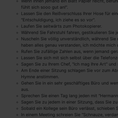
Wenn Ihnen jemand ein Blatt Papier reicht, befü
fühlt sich sooo gut an!".
Lassen Sie den Reißverschluss Ihrer Hose für ei
"Entschuldigung, ich ziehe es so vor".
Laufen Sie seitwärts zum Photokopierer.
Während Sie Fahrstuhl fahren, gestikulieren Sie 
Nuscheln Sie völlig unverständlich, während Sie
haben alles genau verstanden, ich möchte mich 
Rufen Sie zufällige Zahlen aus, wenn jemand ger
Lassen Sie sich mit sich selbst über die Telefonz
Sagen Sie zu Ihrem Chef, "Ich mag Ihre Art" und 
Am Ende einer Sitzung schlagen Sie vor zum Abs
Hymne anstimmen.
Gehen Sie in ein sehr geschäftiges Büro und wenn
aus.
Sprechen Sie einen Tag lang jeden mit "Hermann
Sagen Sie zu jedem in einer Sitzung, dass Sie 
Sobald ein Kollege sein Büro verlässt, schieben 
In einem Meeting schreien Sie "Schnauze, verdamm