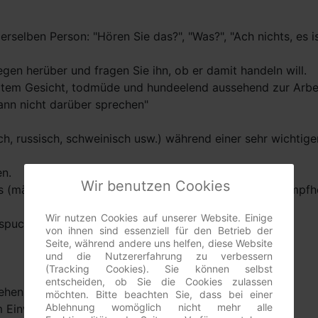
rselben Person: "Hören Sie das?", "Was?", "Ach nichts, es i
gen herüber und fragen Sie ihn, ob er damit handeln will.
rtem Gesicht, todmüde und hundeelend aussehend zur Arbe
kann nicht darüber sprechen"
ch, russisch, schweinisch usw.) während einer sehr wichtige
n.
Wir benutzen Cookies
s (männlichen) Kollegen: "Ausprobieren, wie ich in Strumpf
Wir nutzen Cookies auf unserer Website. Einige
pucken und warten bis es klingelt.
von ihnen sind essenziell für den Betrieb der
Seite, während andere uns helfen, diese Website
und die Nutzererfahrung zu verbessern
(Tracking Cookies). Sie können selbst
entscheiden, ob Sie die Cookies zulassen
iehen
möchten. Bitte beachten Sie, dass bei einer
Ablehnung womöglich nicht mehr alle
Einwand "Hier stinkts" alle Fenster öffnen.