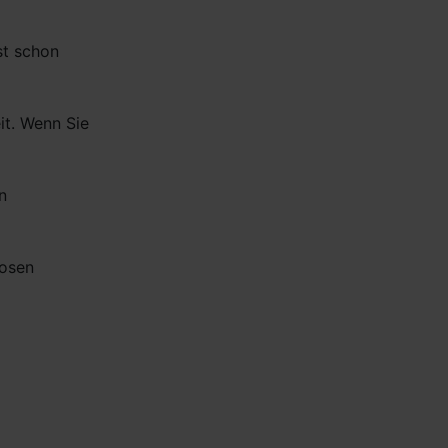
st schon
it. Wenn Sie
n
hosen