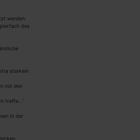
tzt werden.
pierfach des
ämtliche
xtra starkem
hn mit den
ch treffe…“
sen in der
tecken.