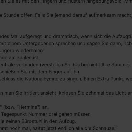
hlen Sie es mit den Fingern und flüstern hingebungsvoll: "
ne Stunde offen. Falls Sie jemand darauf aufmerksam macht,
jedes Mal aufgeregt und dramatisch, wenn sich die Aufzugtü
 mit einem Untergebenen sprechen und sagen Sie dann, "Ich
ungern wiederholen"
ade am zählen ist.
entrale verbinden (verstellen Sie hierbei nicht Ihre Stimme).
schießen Sie mit dem Finger auf Ihn.
chluss die Nationalhymne zu singen. Einen Extra Punkt, we
 man Sie irritiert ansieht, knipsen Sie zehnmal das Licht 
" (bzw. "Hermine") an.
zu Tagespunkt Nummer drei gehen müssen.
Sie seinen Bürostuhl in den Aufzug.
t noch mal, haltet jetzt endlich alle die Schnauze!"