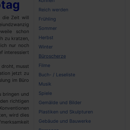
otag
Können
Reich werden
die Zeit will
Frühling
reiundzwanzig
Sommer
eweile schon
Herbst
h zu kratzen,
lich nur noch
Winter
f interessiert
Büroscherze
Filme
 droht, musst
tion jetzt zu
Buch- / Leseliste
slung im Büro
Musik
Spiele
zu bringen und
den richtigen
Gemälde und Bilder
 Konventionen
Plastiken und Skulpturen
en, wird dies
Gebäude und Bauwerke
ufmerksamkeit