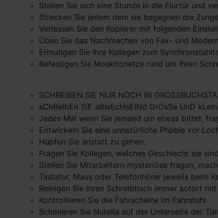
Stellen Sie sich eine Stunde in die Flurtür und 
Strecken Sie jedem dem sie begegnen die Zunge
Verlassen Sie den Kopierer mit folgenden Einste
Üben Sie das Nachmachen von Fax- und Mode
Ermutigen Sie Ihre Kollegen zum Synchronstuhlt
Befestigen Sie Moskitonetze rund um Ihren Schr
SCHREIBEN SIE NUR NOCH IN GROSSBUCHST
sChReIbEn SiE aBwEcHsElNd GrOsSe UnD kLeI
Jedes Mal wenn Sie jemand um etwas bittet, fr
Entwickeln Sie eine unnatürliche Phobie vor Loc
Hüpfen Sie anstatt zu gehen.
Fragen Sie Kollegen, welches Geschlecht sie sind
Stellen Sie Mitarbeitern mysteriöse fragen, mac
Tastatur, Maus oder Telefonhörer jeweils beim 
Reinigen Sie Ihren Schreibtisch immer sofort mit
Kontrollieren Sie die Fahrscheine im Fahrstuhl
Schmieren Sie Nutella auf der Unterseite der Türk