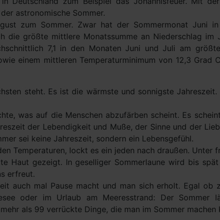
 Deutschland zum Beispiel das Johannisfeuer. Mit der 
h der astronomische Sommer.
August zum Sommer. Zwar hat der Sommermonat Juni in
ch die größte mittlere Monatssumme an Niederschlag im J
schnittlich 7,1 in den Monaten Juni und Juli am größt
wie einem mittleren Temperaturminimum von 12,3 Grad Ce
sten steht. Es ist die wärmste und sonnigste Jahreszeit. 
üchte, was auf die Menschen abzufärben scheint. Es scheint,
reszeit der Lebendigkeit und Muße, der Sinne und der Lieb
mer sei keine Jahreszeit, sondern ein Lebensgefühl.
en Temperaturen, lockt es ein jeden nach draußen. Unter 
kte Haut gezeigt. In geselliger Sommerlaune wird bis spät
s erfreut.
rbeit auch mal Pause macht und man sich erholt. Egal ob 
adesee oder im Urlaub am Meeresstrand: Der Sommer lä
t mehr als 99 verrückte Dinge, die man im Sommer machen