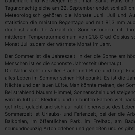
Dänemark und Norwegen feiert man Sankt Hans und in
Tagundnachtgleiche am 22. September endet schließlic
Meteorologisch gehören die Monate Juni, Juli und 
statistisch die meisten Regentage und mit 81,3 mm au
doch ist auch die Anzahl der Sonnenstunden mit durch
mittlerem Temperaturmaximum von 21,8 Grad Celsius so
Monat Juli zudem der wärmste Monat im Jahr.
Der Sommer ist die Jahreszeit, in der die Sonne am höch
Menschen ist es die schönste Jahreszeit überhaupt!
Die Natur steht in voller Pracht und Blüte und trägt Fr
alles Leben im Sommer seinen Höhepunkt. Es ist die Jah
Nächte und der lauen Lüfte. Man könnte meinen, der Som
Bei strahlend blauem Himmel, Sonnenschein und steigend
wird in luftiger Kleidung und in bunten Farben viel nac
geflirtet, gelacht und sich auf natürlicherweise des Leben
Sommerzeit ist Urlaubs- und Ferienzeit, bei der die A
Balkonien, im öffentlichen Park, im Freibad, am B
neunundneunzig Arten erleben und genießen und es gib