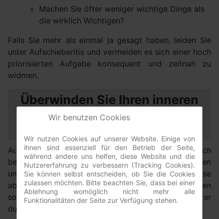
Machen Sie öfter weniger wichtige Dinge als
die wirklich Wichtigen?
Falls Sie mehr als einmal ja gesagt haben, leiden Sie
unter Aufschieberitis und vermeiden es sich einer hoch
priorisierten Aufgabe konsequent und zeitnah zu
widmen.
Überwinden Sie Ihren inneren
Schweinehund durch
Wir benutzen Cookies
Selbstmotivation
Wir nutzen Cookies auf unserer Website. Einige von
ihnen sind essenziell für den Betrieb der Seite,
Aufschieberitis ist eine Kopfsache. Machen Sie sich
während andere uns helfen, diese Website und die
bewußt, worin die Ursachen der Aufschieberitis liegen
Nutzererfahrung zu verbessern (Tracking Cookies).
und versuchen Sie diese Ursachen schrittweise
Sie können selbst entscheiden, ob Sie die Cookies
zulassen möchten. Bitte beachten Sie, dass bei einer
abzubauen. Hilfreich kann hierbei das Protokollieren
Ablehnung womöglich nicht mehr alle
sowohl Ihrer Ursachenanalyse und Ihrer
Funktionalitäten der Seite zur Verfügung stehen.
durchgeführten Tätigkeiten in einem Tagebuch sein.