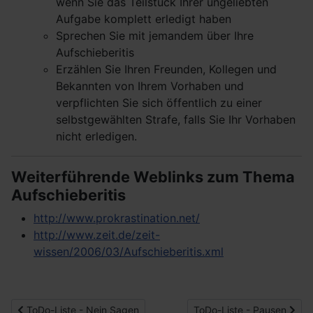
wenn Sie das Teilstück Ihrer ungeliebten
Aufgabe komplett erledigt haben
Sprechen Sie mit jemandem über Ihre
Aufschieberitis
Erzählen Sie Ihren Freunden, Kollegen und
Bekannten von Ihrem Vorhaben und
verpflichten Sie sich öffentlich zu einer
selbstgewählten Strafe, falls Sie Ihr Vorhaben
nicht erledigen.
Weiterführende Weblinks zum Thema
Aufschieberitis
http://www.prokrastination.net/
http://www.zeit.de/zeit-
wissen/2006/03/Aufschieberitis.xml
Vorheriger Beitrag: ToDo-Liste - Nein Sagen
Nächster Beitrag: ToDo-Li
ToDo-Liste - Nein Sagen
ToDo-Liste - Pausen