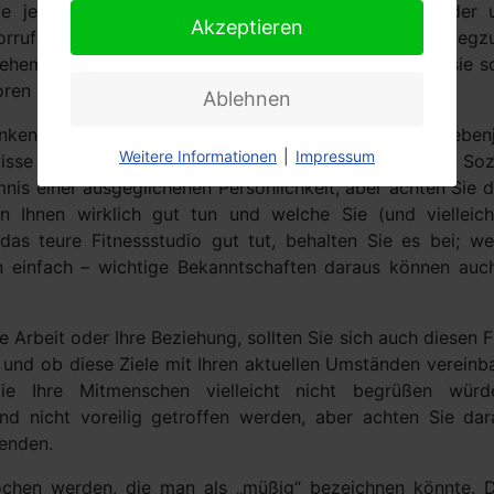
ie jedoch Erinnerungsstücke haben, die immer wieder
Akzeptieren
rrufen, scheuen Sie sich nicht davor, sie auch mal weg
e ehemals bedeutungsvollen Dinge aufbewahren, wenn sie s
ren haben und nur noch belasten.
Ablehnen
nken müssen aussortiert werden, oft sind es auch Neben
Weitere Informationen
|
Impressum
isse „Freunde“, die das Leben unnötig schwer machen. Soz
nis einer ausgeglichenen Persönlichkeit, aber achten Sie d
 Ihnen wirklich gut tun und welche Sie (und vielleich
das teure Fitnessstudio gut tut, behalten Sie es bei; w
hn einfach – wichtige Bekanntschaften daraus können auc
e Arbeit oder Ihre Beziehung, sollten Sie sich auch diesen F
und ob diese Ziele mit Ihren aktuellen Umständen vereinba
ie Ihre Mitmenschen vielleicht nicht begrüßen würd
nd nicht voreilig getroffen werden, aber achten Sie dar
enden.
rochen werden, die man als „müßig“ bezeichnen könnte. 