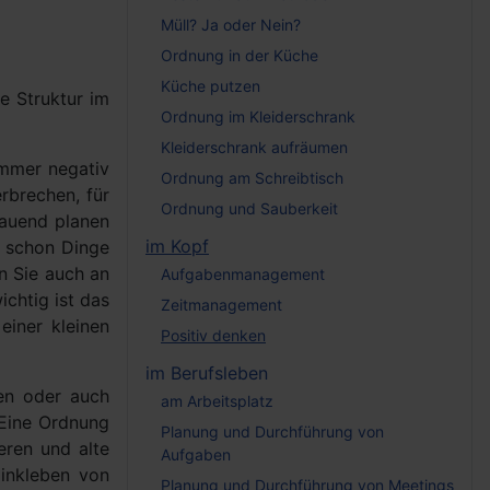
Müll? Ja oder Nein?
Ordnung in der Küche
Küche putzen
e Struktur im
Ordnung im Kleiderschrank
Kleiderschrank aufräumen
immer negativ
Ordnung am Schreibtisch
rbrechen, für
Ordnung und Sauberkeit
hauend planen
im Kopf
t schon Dinge
en Sie auch an
Aufgabenmanagement
chtig ist das
Zeitmanagement
einer kleinen
Positiv denken
im Berufsleben
en oder auch
am Arbeitsplatz
 Eine Ordnung
Planung und Durchführung von
eren und alte
Aufgaben
inkleben von
Planung und Durchführung von Meetings