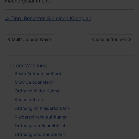
Fläche gesammelt…
➯ Tipp: Benutzen Sie einen Kochplan
Vorheriger Beitrag: Müll? Ja oder Nein?
Nächster Beitrag: Küc
Müll? Ja oder Nein?
Küche aufräumen
In der Wohnung
Beste Aufräummethode
Müll? Ja oder Nein?
Ordnung in der Küche
Küche putzen
Ordnung im Kleiderschrank
Kleiderschrank aufräumen
Ordnung am Schreibtisch
Ordnung und Sauberkeit